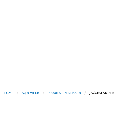
HOME
MIJN WERK
PLOOIEN EN STIKKEN
JACOBSLADDER
Els Lemkes
Van Pallandtlaan 12 – 6998 AW Laag Keppel