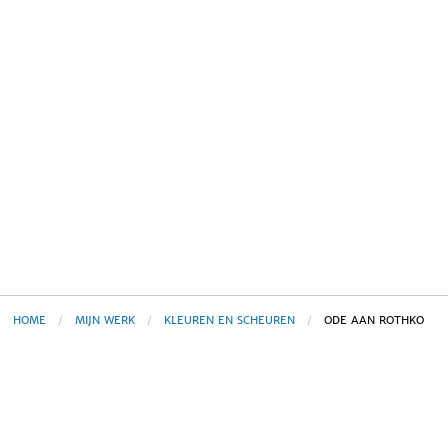
HOME
MIJN WERK
KLEUREN EN SCHEUREN
ODE AAN ROTHKO
Els Lemkes
Van Pallandtlaan 12 – 6998 AW Laag Keppel